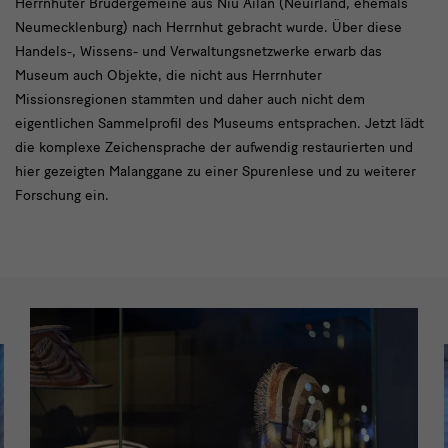
Herrnhuter Brüdergemeine aus Niu Ailan (Neuirland, ehemals
Neumecklenburg) nach Herrnhut gebracht wurde. Über diese
Handels-, Wissens- und Verwaltungsnetzwerke erwarb das
Museum auch Objekte, die nicht aus Herrnhuter
Missionsregionen stammten und daher auch nicht dem
eigentlichen Sammelprofil des Museums entsprachen. Jetzt lädt
die komplexe Zeichensprache der aufwendig restaurierten und
hier gezeigten Malanggane zu einer Spurenlese und zu weiterer
Forschung ein.
Slider