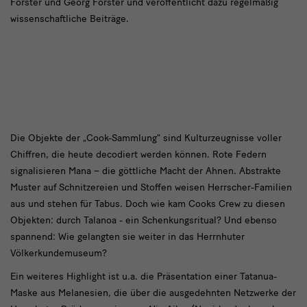
Forster und Georg Forster und veröffentlicht dazu regelmäßig
wissenschaftliche Beiträge.
Kulturzeugnisse
Die Objekte der „Cook-Sammlung“ sind Kulturzeugnisse voller
Chiffren, die heute decodiert werden können. Rote Federn
voller
signalisieren Mana – die göttliche Macht der Ahnen. Abstrakte
Chiffren
Muster auf Schnitzereien und Stoffen weisen Herrscher-Familien
aus und stehen für Tabus. Doch wie kam Cooks Crew zu diesen
Objekten: durch Talanoa ­- ­ein Schenkungsritual? Und ebenso
spannend: Wie gelangten sie weiter in das Herrnhuter
Völkerkundemuseum?
Ein weiteres Highlight ist u.a. die Präsentation einer Tatanua-
Maske aus Melanesien, die über die ausgedehnten Netzwerke der