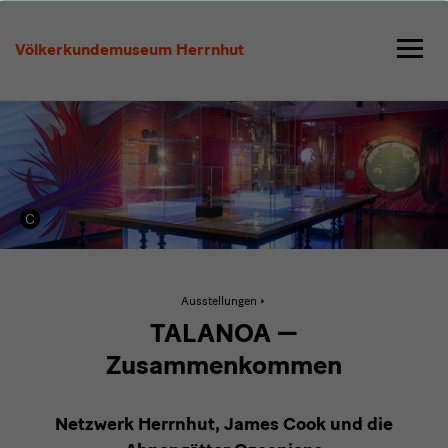
Talanoa
—
Völkerkundemuseum Herrnhut
Zusammenkommen
Aktive
Ausstellungen
Seite:
Talanoa
TALANOA —
—
Zusammenkommen
Zusammenkommen
Netzwerk Herrnhut, James Cook und die