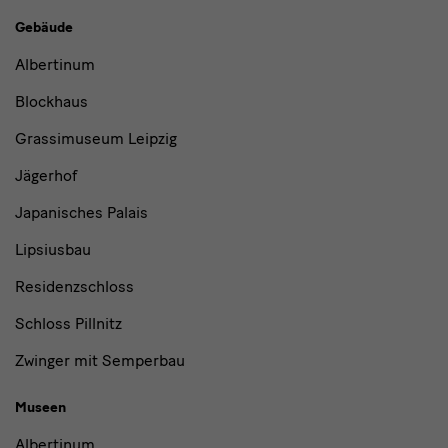
Gebäude,
Gebäude
Museen
Albertinum
und
Blockhaus
Institutionen
Grassimuseum Leipzig
Jägerhof
Japanisches Palais
Lipsiusbau
Residenzschloss
Schloss Pillnitz
Zwinger mit Semperbau
Museen
Albertinum