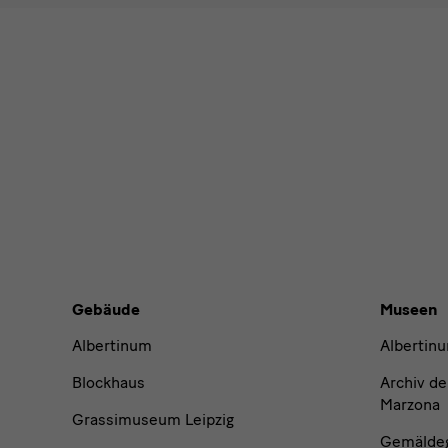
Bitte wähl
Ich möchte
News
News
News
News
Gebäude,
Gebäude
Museen
Museen
Albertinum
Albertin
und
Blockhaus
Archiv de
Marzona
Grassimuseum Leipzig
Institutionen
Gemäldega