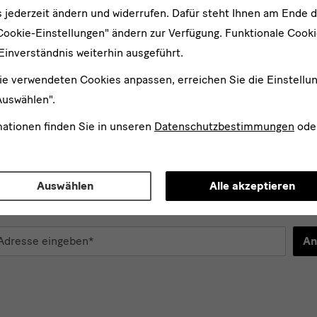
Herrnhut
 jederzeit ändern und widerrufen. Dafür steht Ihnen am Ende d
Cookie-Einstellungen" ändern zur Verfügung. Funktionale Cook
Google-Karte anzeigen
Einverständnis weiterhin ausgeführt.
ie verwendeten Cookies anpassen, erreichen Sie die Einstellu
Auswählen".
mationen finden Sie in unseren
Datenschutzbestimmungen
ode
Auswählen
Alle akzeptieren
er
An
d
n*
stimme der
Datenschutzerklärung
zu.*