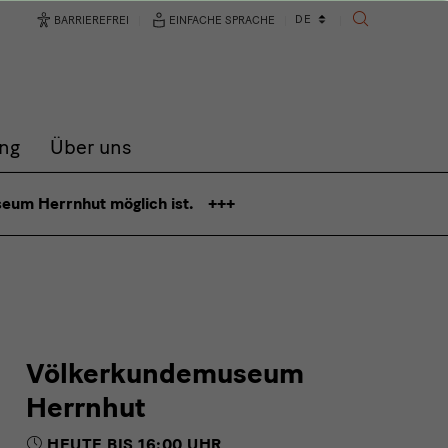
Sprachwechsler
DE
BARRIEREFREI
EINFACHE SPRACHE
SUCHE
ng
Über uns
seum Herrnhut möglich ist.
Völkerkundemuseum
Herrnhut
HEUTE BIS 16:00 UHR