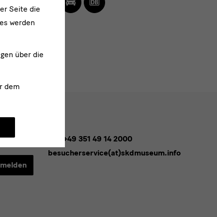
Fuß
dem
dem
Bahn
er Seite die
Fahrrad
Auto
ies werden
ngen über die
r dem
Tel. +49 351 49 14 2000
besucherservice(at)skdmuseum.info
melden