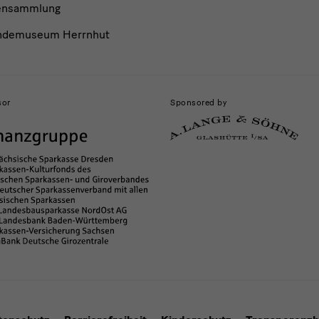
ensammlung
ndemuseum Herrnhut
sor
Sponsored by