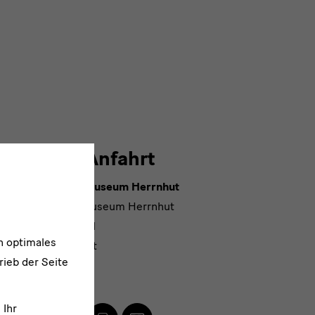
Lage & Anfahrt
Völkerkundemuseum Herrnhut
Völkerkundemuseum Herrnhut
Goethestraße 1
n optimales
02747 Herrnhut
rieb der Seite
Anfahrt
 Ihr
Zu
Mit
Mit
Per