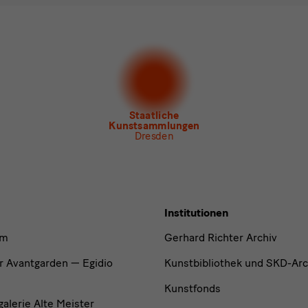
en Sie mindestens einen Newsletter aus.
 gern folgende
Newsletter
abonnieren*
letter
der Staatlichen Kunstsammlungen Dresden
letter
des Albertinum
letter Tourismus
letter
Museum für Sächsische Volkskunst
Staatliche
Kunstsammlungen
Dresden
Institutionen
um
Gerhard Richter Archiv
r Avantgarden — Egidio
Kunstbibliothek und SKD-Arc
Kunstfonds
lerie Alte Meister