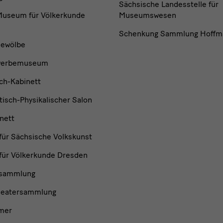
Sächsische Landesstelle für
useum für Völkerkunde
Museumswesen
Schenkung Sammlung Hoffm
ewölbe
werbemuseum
ch-Kabinett
isch-Physikalischer Salon
nett
ür Sächsische Volkskunst
ür Völkerkunde Dresden
nsammlung
heatersammlung
mer