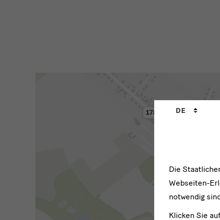
Lage
&
Sprachwechs
DE
Anfahrt
Die Staatlich
Webseiten-Erle
notwendig sind
Klicken Sie au