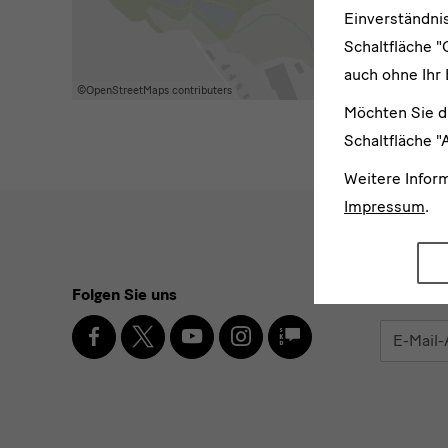
Einverständnis
Schaltfläche "
auch ohne Ihr 
Möchten Sie d
Schaltfläche "
Weitere Infor
Impressum
.
Social
Folgen Sie uns
Newslett
Media
Facebook
X
Youtube
Instagram
SKD
E-
Blog
und
Mail-
Adresse
* Pflichtfel
Newsletter
eingebe
Ich 