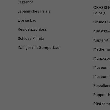
Jägerhof
GRASSI M
Japanisches Palais
Leipzig
Lipsiusbau
Grünes G
Residenzschloss
Kunstge
Schloss Pillnitz
Kupfersti
Zwinger mit Semperbau
Mathemat
Münzkabi
Museum f
Museum f
Porzella
Puppent
Rüstkam